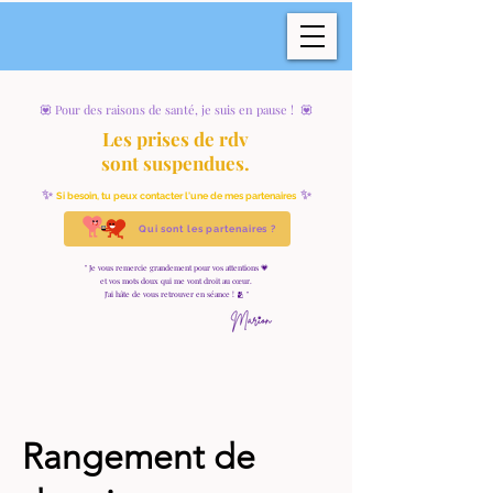
💟 Pour des raisons de santé, je suis en pause ! 💟
Les prises de rdv
sont suspendues.
✨
✨
Si besoin, tu peux contacter l'une de mes partenaires ​​
Qui sont les partenaires ?
" Je vous remercie grandement pour vos attentions 💗
et vos mots doux qui me vont droit au cœur.
J'ai hâte de vous retrouver en séance ! 🫂 "
Rangement de