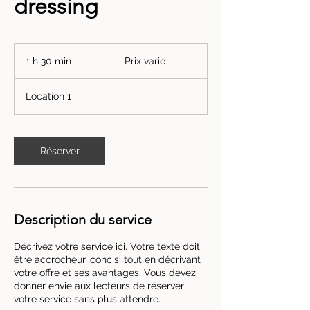
dressing
Prix
varie
1 h 30 min
1
Prix varie
3
0
Location 1
m
i
n
Réserver
Description du service
Décrivez votre service ici. Votre texte doit
être accrocheur, concis, tout en décrivant
votre offre et ses avantages. Vous devez
donner envie aux lecteurs de réserver
votre service sans plus attendre.